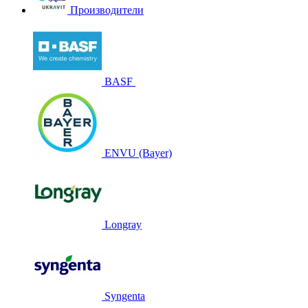
Производители
BASF
ENVU (Bayer)
Longray
Syngenta