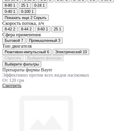
8-80
1
25
1
0-24
1
0-40
1
0-100
1
Показать еще 2
Скрыть
Скорость потока, л/ч
8-42
2
8-44
2
8-60
1
25
1
Сфера применения
Бытовой
7
Промышленный
3
Тип двигателя
Реактивно-импульсный
6
Электрический
10
Сбросить
Выберите фильтры
Выберите фильтры
Препараты фирмы Bayer
Эффективно против всех видов насекомых
От 120 грн
Смотреть