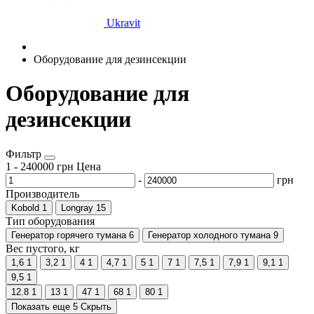
Ukravit
Оборудование для дезинсекции
Оборудование для
дезинсекции
Фильтр
1
-
240000
грн
Цена
-
грн
Производитель
Kobold
1
Longray
15
Тип оборудования
Генератор горячего тумана
6
Генератор холодного тумана
9
Вес пустого, кг
1,6
1
3,2
1
4
1
4,7
1
5
1
7
1
7,5
1
7,9
1
9,1
1
9,5
1
12.8
1
13
1
47
1
68
1
80
1
Показать еще 5
Скрыть