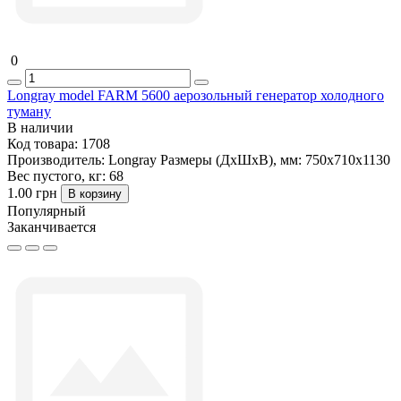
0
Longray model FARM 5600 аерозольный генератор холодного
туману
В наличии
Код товара:
1708
Производитель:
Longray
Размеры (ДxШxВ), мм:
750х710х1130
Вес пустого, кг:
68
1.00 грн
В корзину
Популярный
Заканчивается