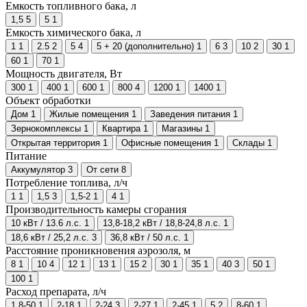
Емкость топливного бака, л
1,5
5
5
1
Емкость химического бака, л
1
1
2.5
2
5
4
5 + 20 (дополнительно)
1
6
3
10
2
30
1
60
1
70
1
Мощность двигателя, Вт
300
1
400
1
600
1
800
4
1200
1
1400
1
Объект обработки
Дом
1
Жилые помещения
1
Заведения питания
1
Зернокомплексы
1
Квартира
1
Магазины
1
Открытая территория
1
Офисные помещения
1
Склады
1
Питание
Аккумулятор
3
От сети
8
Потребление топлива, л/ч
1
1
1,5
3
1,5-2
1
4
1
Производительность камеры сгорания
10 кВт / 13.6 л.с.
1
13,8-18,2 кВт / 18,8-24,8 л.с.
1
18,6 кВт / 25,2 л.с.
3
36,8 кВт / 50 л.с.
1
Расстояние проникновения аэрозоля, м
8
1
10
4
12
1
13
1
15
2
30
1
35
1
40
3
50
1
100
1
Расход препарата, л/ч
1,8-50
1
2-18
1
2-24
3
2-27
1
2-45
1
5
2
8-60
1