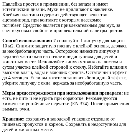
Наклейка простая в применении, без запаха и имеет
эстетический дизайн. Мухи не прилипают к наклейке.
Клейкая пластина содержит действующее вещество
ацетамиприд, при контакте с которым насекомое
погибает. Средство является привлекательным для мух, за
счет вкусовых свойств и привлекательной палитры цветов.
Способ использования:
Используйте 1 липучку для защиты
10 м2. Снимите защитную пленку с клейкой основы, держась
за необработанную часть. Осторожно нанесите липучку в
верхней части окна на стекле в недоступном для детей и
животных месте. Используйте липучку только на чистом и
сухом участке клейкой стороной к стеклу. Избегайте влияния
высокой влаги, воды и моющих средств. Остаточный эффект
до 4 месяцев. Если вы хотите остановить биоцидный эффект,
уберите липучку с окна, держась за необработанную часть.
Меры предосторожности при использовании препарата:
не
есть, не пить и не курить при обработке. Рекомендуются
химически устойчивые перчатки (EN 374). После применения
вымыть руки.
Хранение:
сохранять в заводской упаковке отдельно от
пищевых продуктов и кормов. Сохранять в недоступном для
детей и животных месте.