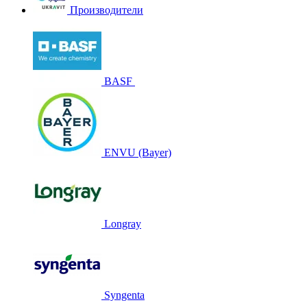
Производители
BASF
ENVU (Bayer)
Longray
Syngenta