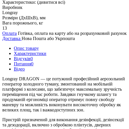
Характеристики:
(дивитися всі)
Виробник
Longray
Розміри (ДxШxВ), мм
Вага порожнього, кг
13
Оплата
Готівка, оплата на карту або на розрахунковий рахунок
Доставка
Нова Пошта або Укрпошта
Опис товару
Характеристики
Відгуків
0
Питання
0
Відео
Longray DRAGON — це потужний професійний аерозольний
генератор холодного туману, змонтований на мобільній
платформі з колесами, що забезпечує максимальну зручність
переміщення під час роботи. Завдяки гнучкому шлангу та
продуманій ергономіці оператор отримує повну свободу
маневру та можливість виконувати високоточну обробку як
великих площ, так і важкодоступних зон.
Пристрій призначений для виконання дезінфекції, дезінсекції
та дезодорації, включно з обробкою плінтусів, дверних