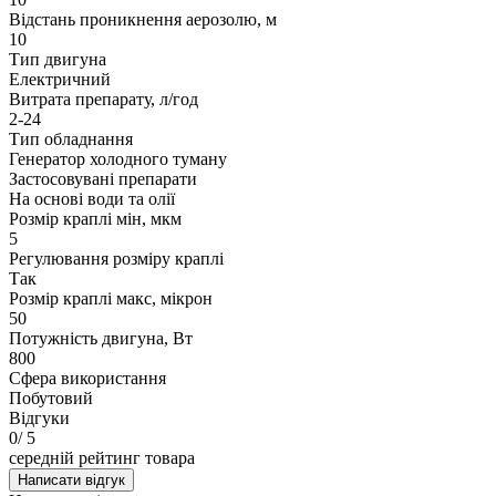
Відстань проникнення аерозолю, м
10
Тип двигуна
Електричний
Витрата препарату, л/год
2-24
Тип обладнання
Генератор холодного туману
Застосовувані препарати
На основі води та олії
Розмір краплі мін, мкм
5
Регулювання розміру краплі
Так
Розмір краплі макс, мікрон
50
Потужність двигуна, Вт
800
Сфера використання
Побутовий
Відгуки
0
/ 5
середній рейтинг товара
Написати відгук