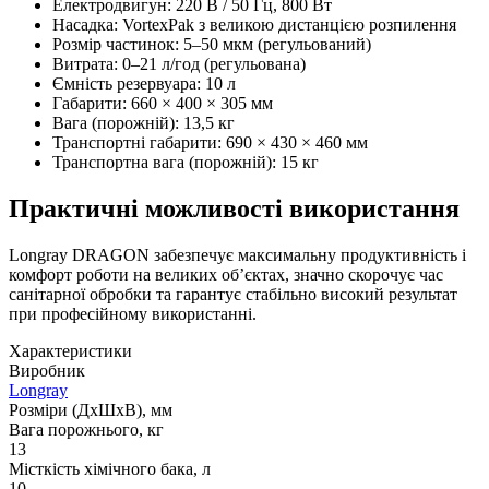
Електродвигун: 220 В / 50 Гц, 800 Вт
Насадка: VortexPak з великою дистанцією розпилення
Розмір частинок: 5–50 мкм (регульований)
Витрата: 0–21 л/год (регульована)
Ємність резервуара: 10 л
Габарити: 660 × 400 × 305 мм
Вага (порожній): 13,5 кг
Транспортні габарити: 690 × 430 × 460 мм
Транспортна вага (порожній): 15 кг
Практичні можливості використання
Longray DRAGON забезпечує максимальну продуктивність і
комфорт роботи на великих об’єктах, значно скорочує час
санітарної обробки та гарантує стабільно високий результат
при професійному використанні.
Характеристики
Виробник
Longray
Розміри (ДxШxВ), мм
Вага порожнього, кг
13
Місткість хімічного бака, л
10