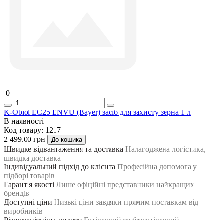
0
K-Obiol ЕС25 ENVU (Bayer) засіб для захисту зерна 1 л
В наявності
Код товару:
1217
2 499.00 грн
До кошика
Швидке відвантаження та доставка
Налагоджена логістика,
швидка доставка
Індивідуальний підхід до клієнта
Професійна допомога у
підборі товарів
Гарантія якості
Лише офіційні представники найкращих
брендів
Доступні ціни
Низькі ціни завдяки прямим поставкам від
виробників
Різноманітність оплати
Готівковий та безготівковий