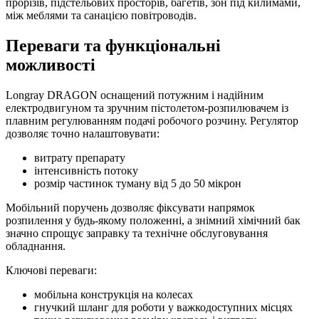
прорізів, підстельових просторів, багетів, зон під килимами,
між меблями та санацією повітроводів.
Переваги та функціональні
можливості
Longray DRAGON оснащений потужним і надійним
електродвигуном та зручним пістолетом-розпилювачем із
плавним регулюванням подачі робочого розчину. Регулятор
дозволяє точно налаштовувати:
витрату препарату
інтенсивність потоку
розмір частинок туману від 5 до 50 мікрон
Мобільний поручень дозволяє фіксувати напрямок
розпилення у будь-якому положенні, а знімний хімічний бак
значно спрощує заправку та технічне обслуговування
обладнання.
Ключові переваги:
мобільна конструкція на колесах
гнучкий шланг для роботи у важкодоступних місцях