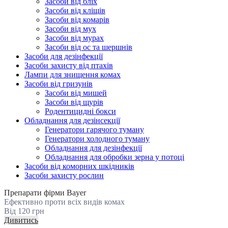
Засоби від бліх
Засоби від кліщів
Засоби від комарів
Засоби від мух
Засоби від мурах
Засоби від ос та шершнів
Засоби для дезінфекції
Засоби захисту від птахів
Лампи для знищення комах
Засоби від гризунів
Засоби від мишей
Засоби від щурів
Родентицидні бокси
Обладнання для дезінсекції
Генератори гарячого туману
Генератори холодного туману
Обладнання для дезінфекції
Обладнання для обробки зерна у потоці
Засоби від коморних шкідників
Засоби захисту рослин
Препарати фірми Bayer
Ефективно проти всіх видів комах
Від 120 грн
Дивитись