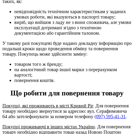
таких, як:
невідповідність технічним характеристикам у заданих
умовах роботи, які вказуються в паспорті товару;
виріб, що вийшов з ладу не з вини споживача, але умови
експлуатації дотримані згідно з технічною
документацією або гарантійним талоном.
У такому разі покупцеві буде надано докладну інформацію про
подальші кроки щодо проведення обміну та повернення
товару. Покупець може здійснити заміну:
товаром того ж бренду;
на аналогічний товар іншої марки з перерахунком
вартості;
повернення коштів.
Що робити для повернення товару
Покупці, які проживають в місті Кривий Ріг
. Для повернення
товару необхідно звернутися за адресою: вул. Серафимовича
64 або зателефонувати за номером телефону
(097) 595-41-31
.
Покупці проживаючі в інших містах України
. Для повернення
товару необхідно відправити товар назад Новою Поштою