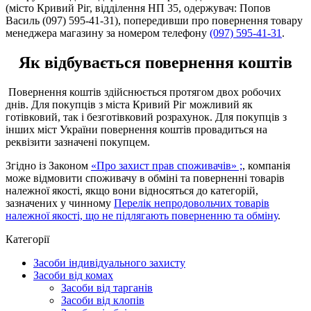
(місто Кривий Ріг, відділення НП 35, одержувач: Попов
Василь (097) 595-41-31), попередивши про повернення товару
менеджера магазину за номером телефону
(097) 595-41-31
.
Як відбувається повернення коштів
Повернення коштів здійснюється протягом двох робочих
днів. Для покупців з міста Кривий Ріг можливий як
готівковий, так і безготівковий розрахунок. Для покупців з
інших міст України повернення коштів провадиться на
реквізити зазначені покупцем.
Згідно із Законом
«Про захист прав споживачів» ;
, компанія
може відмовити споживачу в обміні та поверненні товарів
належної якості, якщо вони відносяться до категорій,
зазначених у чинному
Перелік непродовольчих товарів
належної якості, що не підлягають поверненню та обміну
.
Категорії
Засоби індивідуального захисту
Засоби від комах
Засоби від тарганів
Засоби від клопів