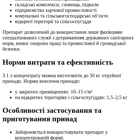
складські комплекси, сховища, підвали
підприємства харчової промисловості
комунальні та сільськогосподарські об’єкти
відкриті території та сільгоспугіддя
Препарат дозволений до використання лише фахівцями
спеціалізованих служб з дотриманням державних санітарних
норм, вимог охорони праці та промислової й громадської
безпеки.
Норми витрати та ефективність
З 1 л концентрату можна виготовити до 50 кг отруйної
принади. Норми внесення принади:
у закритих приміщеннях: 10–15 г/м²
на відкритих територіях і сільгоспугіддях: 1,5–2,5 кг
Особливості застосування та
приготування принад
Забороняється використовувати препарат у
концентрованій формі.