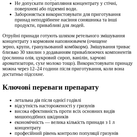
Не допускати потрапляння концентрату у стічні,
поверхневі або підземні води.
Забороняється використовувати для приготування
принад неподрібнене насіння соняшника та інші
продукти, привабливі для людей.
Отруйні принади готують шляхом ретельного змішування
концентрату з кормовим наповнювачем (очищене
зерно, крупи, гранульований комбікорм). Змішування триває
близько 30 хвилин з додаванням приваблюючих компонентів
(рослинна олія, цукровий сироп, ванілін, харчові
ароматизатори, сухе молоко тощо). Використовувати принаду
можна через 12–24 години після приготування, коли вона
достатньо підсохне.
Ключові переваги препарату
летальна дія після однієї годівлі
відсутність настороженості у гризунів
висока ефективність проти всіх основних видів
мишоподібних шкідників
економічність — велика кількість принади з 1 л
концентрату
професійний рівень контролю популяції гризунів