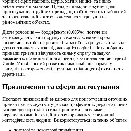
чорних і сірих пацюків, щурів, хатніх мишей та інших
небезпечних шкідників. Препарат використовується для
приготування отруйних принад, що забезпечують стабільний
та прогнозований контроль чисельності гризунів на
різноманітних об’єктах.
Діюча речовина — бродифакум (0,005%), потужний
антикоагулянт, який порушує механізм зсідання крові,
викликає внутрішні кровотечі та загибель гризуна. Летальна
доза споживається вже під час однієї годівлі. Після поїдання
принади гризуни відчувають сильну спрагу та задуху,
намагаються залишити приміщення, а загибель настає через 3–
7 днів. Уповільнений розвиток симптомів не формує у
гризунів настороженості, що значно підвищує ефективність
дератизації.
Призначення та сфери застосування
Препарат призначений виключно для приготування отруйних
принад і застосовується у рамках професійних дератизаційних
заходів для боротьби з синантропними гризунами —
переносниками інфекційних захворювань у середовищі
життєдіяльності людини. Використовується на таких об’єктах:
житлові та нежитлові приміщення