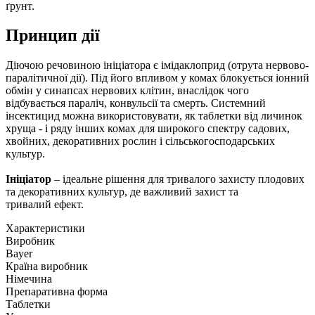
ґрунт.
Принцип дії
Діючою речовиною ініціатора є імідаклоприд (отрута нервово-
паралітичної дії). Під його впливом у комах блокується іонний
обмін у синапсах нервових клітин, внаслідок чого
відбувається параліч, конвульсії та смерть. Системний
інсектицид можна використовувати, як таблетки від личинок
хруща - і ряду інших комах для широкого спектру садових,
хвойних, декоративних рослин і сільськогосподарських
культур.
Ініціатор
– ідеальне рішення для тривалого захисту плодових
та декоративних культур, де важливий захист та
тривалий ефект.
Характеристики
Виробник
Bayer
Країна виробник
Німечина
Препаративна форма
Таблетки