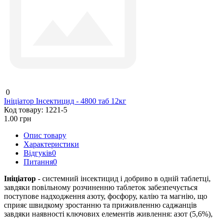
0
Ініціатор Інсектицид - 4800 таб 12кг
Код товару:
1221-5
1.00 грн
Опис товару
Характеристики
Відгуків
0
Питання
0
Ініціатор
- системний інсектицид і добриво в одній таблетці,
завдяки повільному розчиненню таблеток забезпечується
поступове надходження азоту, фосфору, калію та магнію, що
сприяє швидкому зростанню та приживленню саджанців
завдяки наявності ключових елементів живлення: азот (5,6%),