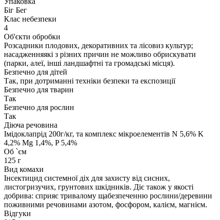
Упаковка
Біг Бег
Клас небезпеки
4
Об'єкти обробки
Розсадники плодових, декоративних та лісовиз культур;
насадженняякі з різних причин не можливо обрискувати
(парки, алеї, інші ландшафтні та громадські місця).
Безпечно для дітей
Так, при дотриманні техніки безпеки та експозиції
Безпечно для тварин
Так
Безпечно для рослин
Так
Діюча речовина
Імідоклапрід 200г/кг, та комплекс мікроелементів N 5,6% K
4,2% Mg 1,4%, P 5,4%
Об `єм
125 г
Вид комахи
Інсектицид системної діх для захисту від сисних,
листогризучих, грунтових шкідників. Діє також у якості
добрива: сприяє тривалому щабезпеченню рослини/деревини
поживними речовинами азотом, фосфором, калієм, магнієм.
Відгуки