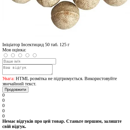
Ініціатор Інсектицид 50 таб. 125 г
Моя оцінка:
Увага:
HTML розмітка не підтримується. Використовуйте
звичайний текст.
Продовжити
0
0
0
0
0
Немає відгуків про цей товар. Станьте першим, залиште
свій відгук.