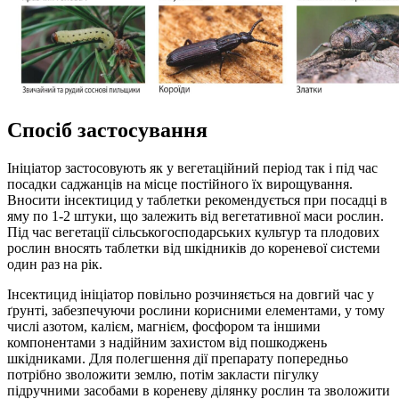
Спосіб застосування
Ініціатор застосовують як у вегетаційний період так і під час
посадки саджанців на місце постійного їх вирощування.
Вносити інсектицид у таблетки рекомендується при посадці в
яму по 1-2 штуки, що залежить від вегетативної маси рослин.
Під час вегетації сільськогосподарських культур та плодових
рослин вносять таблетки від шкідників до кореневої системи
один раз на рік.
Інсектицид ініціатор повільно розчиняється на довгий час у
ґрунті, забезпечуючи рослини корисними елементами, у тому
числі азотом, калієм, магнієм, фосфором та іншими
компонентами з надійним захистом від пошкоджень
шкідниками. Для полегшення дії препарату попередньо
потрібно зволожити землю, потім закласти пігулку
підручними засобами в кореневу ділянку рослин та зволожити