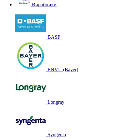
Виробники
BASF
ENVU (Bayer)
Longray
Syngenta