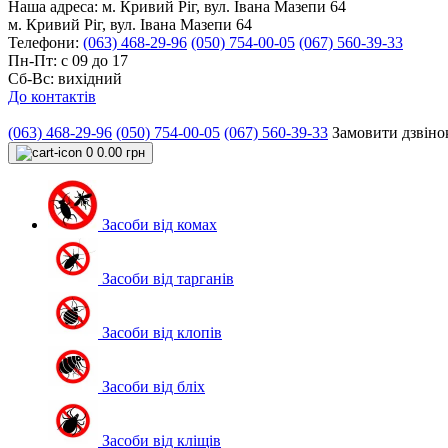
Наша адреса:
м. Кривий Ріг, вул. Івана Мазепи 64
м. Кривий Ріг, вул. Івана Мазепи 64
Телефони:
(063) 468-29-96
(050) 754-00-05
(067) 560-39-33
Пн-Пт: с 09 до 17
Сб-Вс: вихідний
До контактів
(063) 468-29-96
(050) 754-00-05
(067) 560-39-33
Замовити дзвіно
0
0.00 грн
Засоби від комах
Засоби від тарганів
Засоби від клопів
Засоби від бліх
Засоби від кліщів