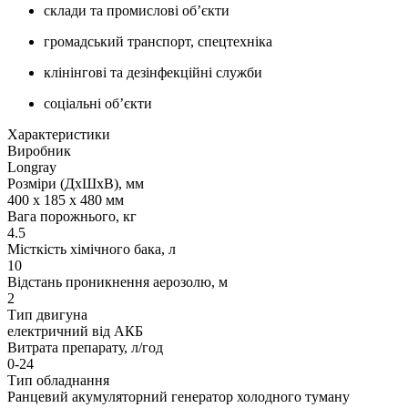
склади та промислові об’єкти
громадський транспорт, спецтехніка
клінінгові та дезінфекційні служби
соціальні об’єкти
Характеристики
Виробник
Longray
Розміри (ДxШxВ), мм
400 x 185 x 480 мм
Вага порожнього, кг
4.5
Місткість хімічного бака, л
10
Відстань проникнення аерозолю, м
2
Тип двигуна
електричний від АКБ
Витрата препарату, л/год
0-24
Тип обладнання
Ранцевий акумуляторний генератор холодного туману