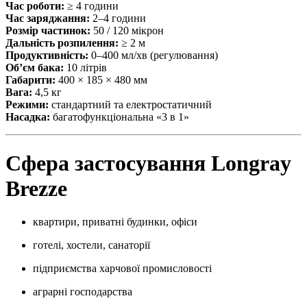
Час роботи:
≥ 4 години
Час заряджання:
2–4 години
Розмір частинок:
50 / 120 мікрон
Дальність розпилення:
≥ 2 м
Продуктивність:
0–400 мл/хв (регулювання)
Об’єм бака:
10 літрів
Габарити:
400 × 185 × 480 мм
Вага:
4,5 кг
Режими:
стандартний та електростатичний
Насадка:
багатофункціональна «3 в 1»
Сфера застосування Longray
Brezze
квартири, приватні будинки, офіси
готелі, хостели, санаторії
підприємства харчової промисловості
аграрні господарства