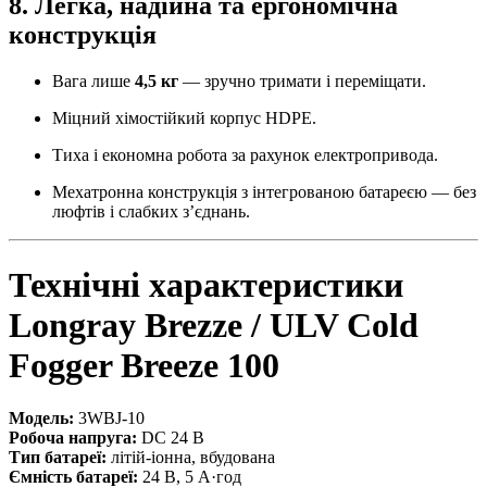
8. Легка, надійна та ергономічна
конструкція
Вага лише
4,5 кг
— зручно тримати і переміщати.
Міцний хімостійкий корпус HDPE.
Тиха і економна робота за рахунок електропривода.
Мехатронна конструкція з інтегрованою батареєю — без
люфтів і слабких з’єднань.
Технічні характеристики
Longray Brezze / ULV Cold
Fogger Breeze 100
Модель:
3WBJ-10
Робоча напруга:
DC 24 В
Тип батареї:
літій-іонна, вбудована
Ємність батареї:
24 В, 5 А·год