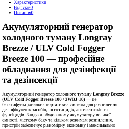
Характеристики
Відгуків
0
Питання
0
Акумуляторний генератор
холодного туману Longray
Brezze / ULV Cold Fogger
Breeze 100 — професійне
обладнання для дезінфекції
та дезінсекції
Акумуляторний генератор холодного туману
Longray Brezze
(ULV Cold Fogger Breeze 100 / 3WBJ-10)
— це
багатофункціональна портативна система для розпилення
дезінфікуючих засобів, інсектицидів, антисептиків та
фунгіцидів. Завдяки вбудованому акумулятору великої
ємності, місткому баку та кільком режимам розпилення,
пристрій забезпечує рівномірну, економну і максимально