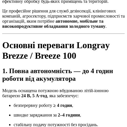
ефективну обробку будь-яких приміщень та територій.
Це професійне рішення для служб дезінсекції, клінінгових
компаній, агросектору, підприємств харчової промисловості та
організацій, яким потрібне
автономне, мобільне та
високопродуктивне обладнання холодного туману
.
Основні переваги Longray
Brezze / Breeze 100
1. Повна автономність — до 4 годин
роботи від акумулятора
Модель оснащена потужною вбудованою літій-іонною
батареєю
24 В, 5 А·год
, яка забезпечує:
безперервну роботу
≥ 4 годин
,
швидке заряджання за
2–4 години
,
стабільну подачу потужності без просідань.